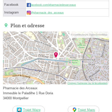
Facebook
facebook.com/pharmaciedesarceaux
Instagram
@pharmacie_des_arceaux
Plan et adresse
© contributeurs OpenStreetMap
Corriger l’adresse ou la localisation
Pharmacie des Arceaux
Immeuble le Paladilhe 1 Rue Doria
34000 Montpellier
Trajet Waze
Trajet Maps