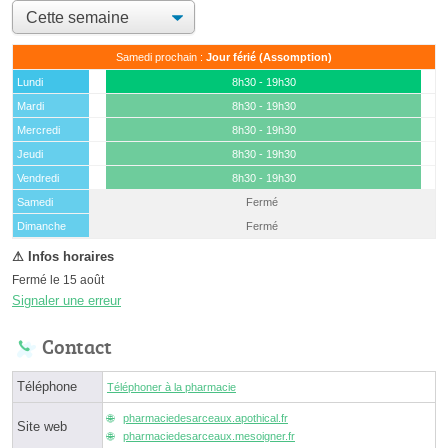
Samedi prochain :
Jour férié (Assomption)
Lundi
8h30 - 19h30
Mardi
8h30 - 19h30
Mercredi
8h30 - 19h30
Jeudi
8h30 - 19h30
Vendredi
8h30 - 19h30
Samedi
Fermé
(15 août)
Dimanche
Fermé
Fermé le 15 août
Signaler une erreur
Contact
Téléphone
Téléphoner à la pharmacie
pharmaciedesarceaux.apothical.fr
Site web
pharmaciedesarceaux.mesoigner.fr