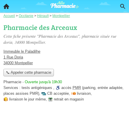
Accueil
>
Occitanie
>
Hérault
>
Montpellier
Pharmacie des Arceaux
Cette fiche présente "Pharmacie des Arceaux", pharmacie située
rue
doria
, 34000 Montpellier.
Immeuble le Paladilhe
1 Rue Doria
34000 Montpellier
📞 Appeler cette pharmacie
Pharmacie
-
Ouverte jusqu'à 19h30
Services :
tests antigéniques
,
accès
PMR
(parking, entrée adaptée,
places assises PMR)
,
CB acceptée
,
livraison
,
livraison le jour même
,
retrait en magasin