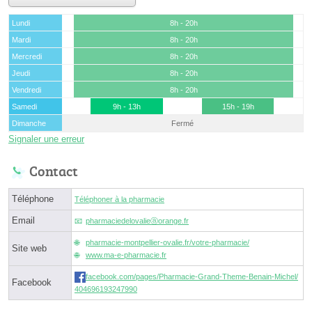
Lundi
8h - 20h
Mardi
8h - 20h
Mercredi
8h - 20h
Jeudi
8h - 20h
Vendredi
8h - 20h
Samedi
9h - 13h
15h - 19h
Dimanche
Fermé
Signaler une erreur
Contact
Téléphone
Téléphoner à la pharmacie
Email
pharmaciedelovalieⓐorange.fr
pharmacie-montpellier-ovalie.fr/votre-pharmacie/
Site web
www.ma-e-pharmacie.fr
facebook.com/pages/Pharmacie-Grand-Theme-Benain-Michel/
Facebook
404696193247990