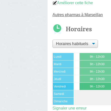
Améliorer cette fiche
Autres pharmas à Marseillan
Horaires
Lundi
9h - 12h30
Mardi
9h - 12h30
Mercredi
9h - 12h30
Jeudi
9h - 12h30
Vendredi
9h - 12h30
Samedi
Dimanche
Signaler une erreur