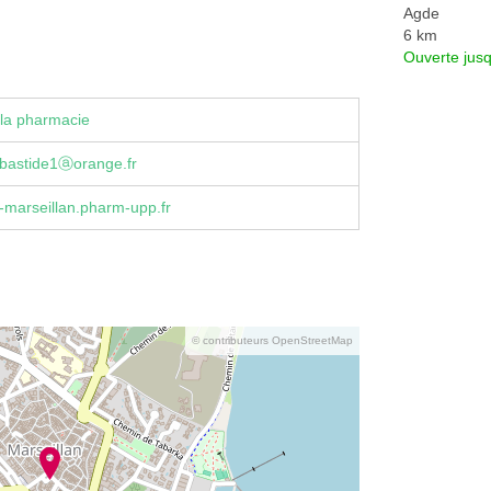
Agde
6 km
Ouverte jus
la pharmacie
bastide1ⓐorange.fr
marseillan.pharm-upp.fr
© contributeurs OpenStreetMap