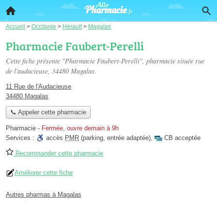
Accueil
>
Occitanie
>
Hérault
>
Magalas
Pharmacie Faubert-Perelli
Cette fiche présente "Pharmacie Faubert-Perelli", pharmacie située
rue
de l'audacieuse
, 34480 Magalas.
11 Rue de l'Audacieuse
34480 Magalas
📞 Appeler cette pharmacie
Pharmacie
-
Fermée, ouvre demain à 9h
Services :
accès
PMR
(parking, entrée adaptée)
,
CB acceptée
Recommander cette pharmacie
Améliorer cette fiche
Autres pharmas à Magalas