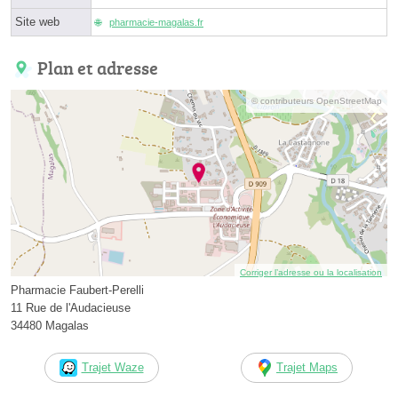
Site web
pharmacie-magalas.fr
Plan et adresse
© contributeurs OpenStreetMap
Corriger l’adresse ou la localisation
Pharmacie Faubert-Perelli
11 Rue de l'Audacieuse
34480 Magalas
Trajet Waze
Trajet Maps