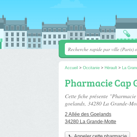
Accueil
>
Occitanie
>
Hérault
>
La Gran
Pharmacie Cap 
Cette fiche présente "Pharmaci
goelands
, 34280 La Grande-Mot
2 Allée des Goelands
34280 La Grande-Motte
📞 Appeler cette pharmacie