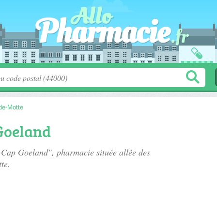
de-Motte
Goeland
e Cap Goeland", pharmacie située
allée des
te.