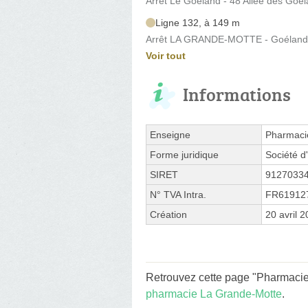
Arrêt Le Goéland - 48 Allee des Goe
Ligne 132, à 149 m
Arrêt LA GRANDE-MOTTE - Goélands 
Voir tout
Informations
Enseigne
Pharmaci
Forme juridique
Société d'
SIRET
9127033
N° TVA Intra.
FR61912
Création
20 avril 
Retrouvez cette page "Pharmacie
pharmacie La Grande-Motte
.