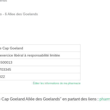
lands
- 6 Allee des Goelands
e Cap Goeland
exercice libéral à responsabilité limitée
4500013
703345
2022
Éditer les informations de ma pharmacie
 Cap Goeland Allée des Goelands" en partant des liens :
pharm