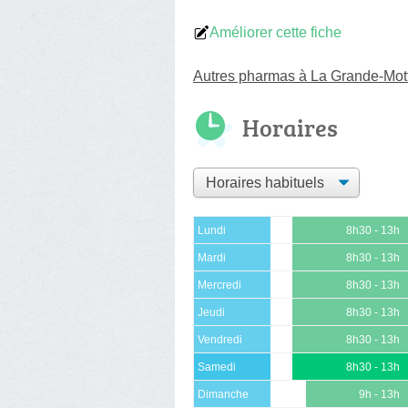
Améliorer cette fiche
Autres pharmas à La Grande-Mot
Horaires
Lundi
8h30 - 13h
Mardi
8h30 - 13h
Mercredi
8h30 - 13h
Jeudi
8h30 - 13h
Vendredi
8h30 - 13h
Samedi
8h30 - 13h
Dimanche
9h - 13h