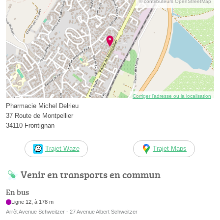
© contributeurs OpenStreetMap
Corriger l’adresse ou la localisation
Pharmacie Michel Delrieu
37 Route de Montpellier
34110 Frontignan
Trajet Waze
Trajet Maps
Venir en transports en commun
En bus
Ligne 12, à 178 m
Arrêt Avenue Schweitzer - 27 Avenue Albert Schweitzer