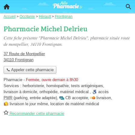
Accueil
>
Occitanie
>
Hérault
>
Frontignan
Pharmacie Michel Delrieu
Cette fiche présente "Pharmacie Michel Delrieu", pharmacie située
route
de montpellier
, 34110 Frontignan.
37 Route de Montpellier
34110 Frontignan
📞 Appeler cette pharmacie
Pharmacie
-
Fermée, ouvre demain à 8h30
Services :
herboristerie
,
homéopathie
,
tests antigéniques
,
livraison à domicile
,
orthopédie
,
matériel médical
,
accès
PMR
(parking, entrée adaptée)
,
CB acceptée
,
livraison
,
livraison le jour même
,
location de matériel médical
Recommander cette pharmacie