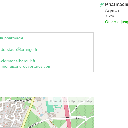
Pharmacie
Aspiran
7 km
Ouverte jus
la pharmacie
.du-stadeⓐorange.fr
clermont-lherault.fr
-menuiserie-ouvertures.com
© contributeurs OpenStreetMap