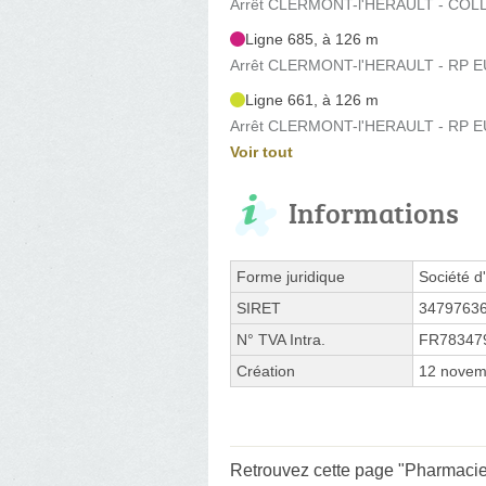
Arrêt CLERMONT-l'HERAULT - COLL
Ligne 685, à 126 m
Arrêt CLERMONT-l'HERAULT - RP E
Ligne 661, à 126 m
Arrêt CLERMONT-l'HERAULT - RP E
Voir tout
Informations
Forme juridique
Société d'
SIRET
3479763
N° TVA Intra.
FR78347
Création
12 novem
Retrouvez cette page "Pharmacie 