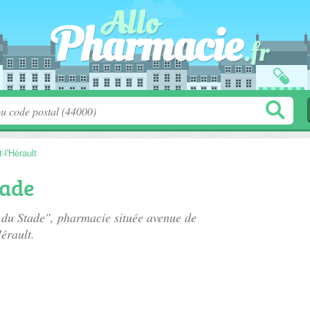
-l'Hérault
tade
 du Stade", pharmacie située
avenue de
érault.