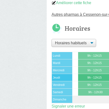
Améliorer cette fiche
Autres pharmas à Cessenon-sur
Horaires
Lundi
9h - 12h15
Mardi
9h - 12h15
Mercredi
9h - 12h15
Jeudi
9h - 12h15
Vendredi
9h - 12h15
Samedi
9h - 12h30
Dimanche
Signaler une erreur