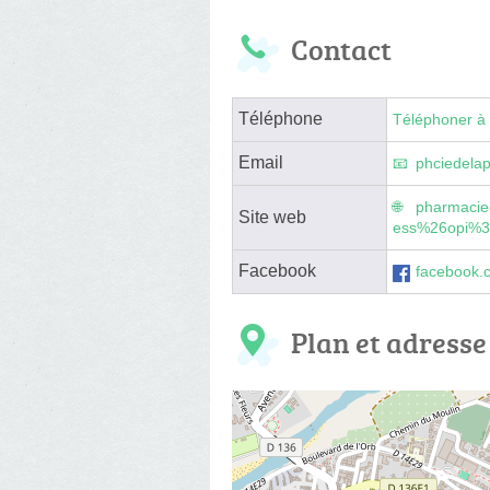
Contact
Téléphone
Téléphoner à 
Email
phciedela
pharmacie
Site web
ess%26opi%
Facebook
facebook.
Plan et adresse