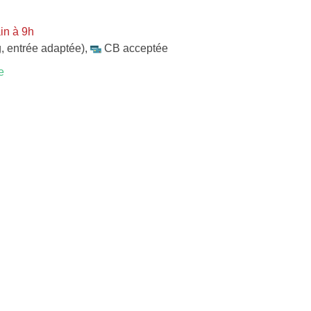
in à 9h
, entrée adaptée)
,
CB acceptée
e