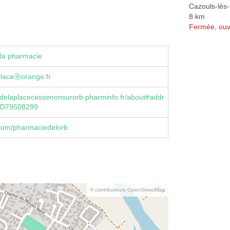
Cazouls-lès-
8 km
Fermée, ouv
la pharmacie
placeⓐorange.fr
delaplacecessenonsurorb.pharminfo.fr/about#addr
3D79508299
com/pharmaciedelorb
© contributeurs OpenStreetMap