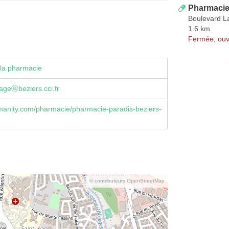
Pharmacie
Boulevard La
1.6 km
Fermée, ouv
la pharmacie
ageⓐbeziers.cci.fr
anity.com/pharmacie/pharmacie-paradis-beziers-
© contributeurs OpenStreetMap