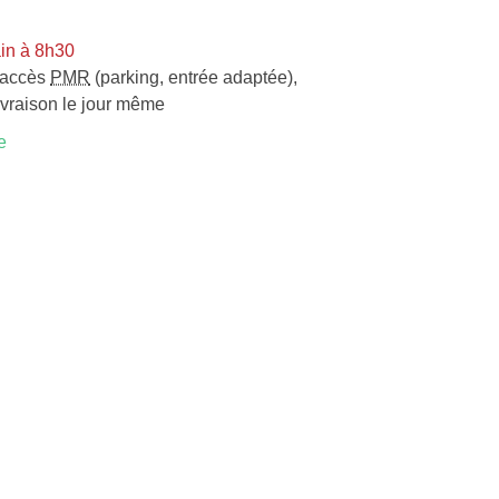
in à 8h30
accès
PMR
(parking, entrée adaptée)
,
ivraison le jour même
e