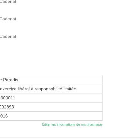
 Cadenat
 Cadenat
 Cadenat
e Paradis
exercice libéral à responsabilité limitée
9300011
992893
2016
Éditer les informations de ma pharmacie