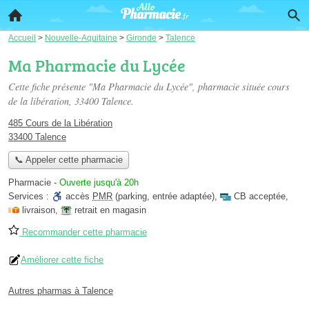
Accueil
>
Nouvelle-Aquitaine
>
Gironde
>
Talence
Ma Pharmacie du Lycée
Cette fiche présente "Ma Pharmacie du Lycée", pharmacie située
cours
de la libération
, 33400 Talence.
485 Cours de la Libération
33400 Talence
📞 Appeler cette pharmacie
Pharmacie
-
Ouverte jusqu'à 20h
Services :
accès
PMR
(parking, entrée adaptée)
,
CB acceptée
,
livraison
,
retrait en magasin
Recommander cette pharmacie
Améliorer cette fiche
Autres pharmas à Talence