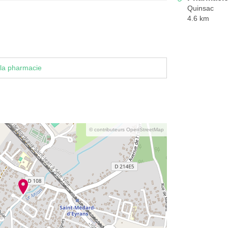
Quinsac
4.6 km
la pharmacie
© contributeurs OpenStreetMap