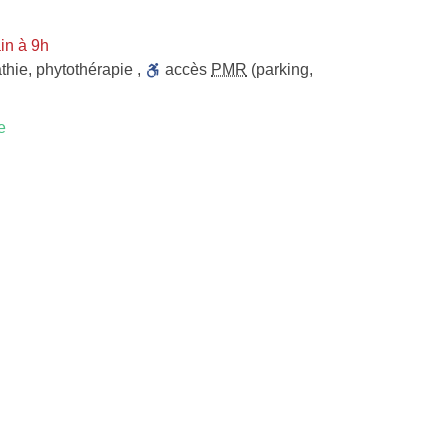
in à 9h
thie
,
phytothérapie
,
accès
PMR
(parking,
e