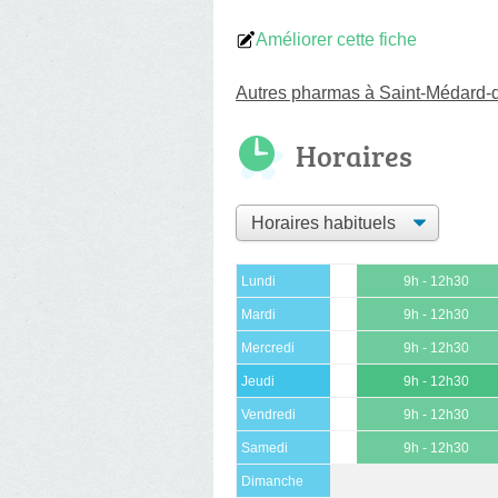
Améliorer cette fiche
Autres pharmas à Saint-Médard-
Horaires
Lundi
9h - 12h30
Mardi
9h - 12h30
Mercredi
9h - 12h30
Jeudi
9h - 12h30
Vendredi
9h - 12h30
Samedi
9h - 12h30
Dimanche