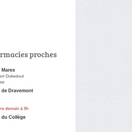
rmacies proches
 Mares
ert Dubedout
se
 de Dravemont
re demain à 9h
 du Collège