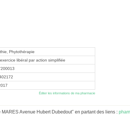
hie, Phytothérapie
exercice libéral par action simplifiée
7200013
402172
2017
Éditer les informations de ma pharmacie
e MARES Avenue Hubert Dubedout" en partant des liens :
pharm