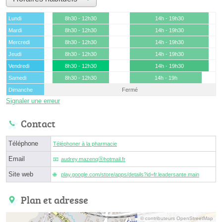
Lundi
8h30 - 12h30
14h - 19h30
Mardi
8h30 - 12h30
14h - 19h30
Mercredi
8h30 - 12h30
14h - 19h30
Jeudi
8h30 - 12h30
14h - 19h30
Vendredi
8h30 - 12h30
14h - 19h30
Samedi
8h30 - 12h30
14h - 19h
Dimanche
Fermé
Signaler une erreur
Contact
Téléphone
Téléphoner à la pharmacie
Email
audrey.mazenqⓐhotmail.fr
Site web
play.google.com/store/apps/details?id=fr.leadersante.main
Plan et adresse
© contributeurs OpenStreetMap