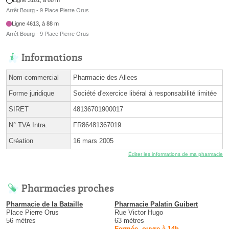
Arrêt Bourg - 9 Place Pierre Orus
Ligne 4613, à 88 m
Arrêt Bourg - 9 Place Pierre Orus
Informations
Nom commercial
Pharmacie des Allees
Forme juridique
Société d'exercice libéral à responsabilité limitée
SIRET
48136701900017
N° TVA Intra.
FR86481367019
Création
16 mars 2005
Éditer les informations de ma pharmacie
Pharmacies proches
Pharmacie de la Bataille
Pharmacie Palatin Guibert
Place Pierre Orus
Rue Victor Hugo
56 mètres
63 mètres
Fermée, ouvre à 14h