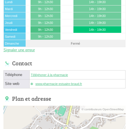
Lundi
9h - 12h30
14h - 19h30
Mardi
9h - 12h30
14h - 19h30
Mercredi
9h - 12h30
14h - 19h30
Jeudi
9h - 12h30
14h - 19h30
Vendredi
9h - 12h30
14h - 19h30
Samedi
9h - 12h30
Dimanche
Fermé
Signaler une erreur
Contact
Téléphone
Téléphoner à la pharmacie
Site web
www.pharmacie-estuaire-braud.fr
Plan et adresse
© contributeurs OpenStreetMap