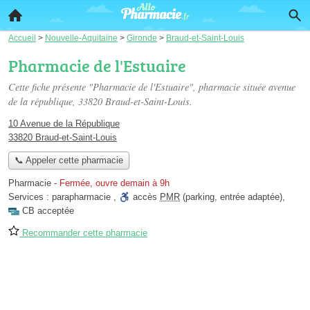
Accueil
>
Nouvelle-Aquitaine
>
Gironde
>
Braud-et-Saint-Louis
Pharmacie de l'Estuaire
Cette fiche présente "Pharmacie de l'Estuaire", pharmacie située
avenue
de la république
, 33820 Braud-et-Saint-Louis.
10 Avenue de la République
33820 Braud-et-Saint-Louis
📞 Appeler cette pharmacie
Pharmacie
-
Fermée, ouvre demain à 9h
Services :
parapharmacie
,
accès
PMR
(parking, entrée adaptée)
,
CB acceptée
Recommander cette pharmacie