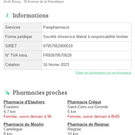
Arrêt Bourg - 35 Avenue de la Republique
Informations
Services
Parapharmacie
Forme juridique
Société d'exercice libéral à responsabilité limitée
SIRET
97957062900019
N° TVA Intra.
FR93979570629
Création
16 février 2023
Éditer les informations de ma pharmacie
Pharmacies proches
Pharmacie d'Etauliers
Pharmacie Crégut
Étauliers
Saint-Ciers-sur-Gironde
4.7 km
5 km
Fermée, ouvre demain à 9h
Fermée, ouvre demain à 8h45
Pharmacie du Moulin
Pharmacie de Reignac
Cartelègue
Reignac
8 km
10 km