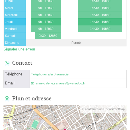
Lundi
9h - 12h30
14h30 - 19h30
Mardi
9h - 12h30
14h30 - 19h30
Mercredi
9h - 12h30
14h30 - 19h30
Jeudi
9h - 12h30
14h30 - 19h30
Vendredi
9h - 12h30
14h30 - 19h30
Samedi
9h30 - 12h30
Dimanche
Fermé
Signaler une erreur
Contact
Téléphone
Téléphoner à la pharmacie
Email
anne-valerie.sananesⓐwanadoo.fr
Plan et adresse
© contributeurs OpenStreetMap