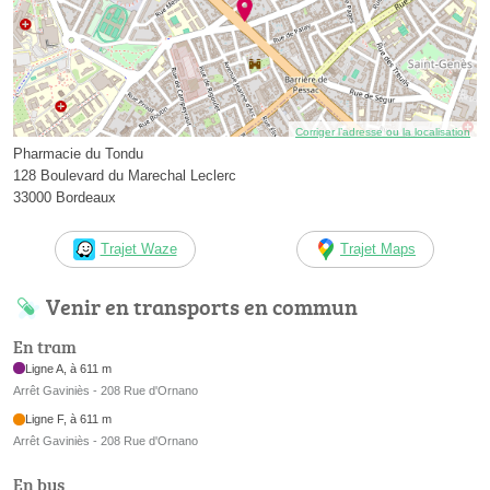
Corriger l’adresse ou la localisation
Pharmacie du Tondu
128 Boulevard du Marechal Leclerc
33000 Bordeaux
Trajet Waze
Trajet Maps
Venir en transports en commun
En tram
Ligne A, à 611 m
Arrêt Gaviniès - 208 Rue d'Ornano
Ligne F, à 611 m
Arrêt Gaviniès - 208 Rue d'Ornano
En bus