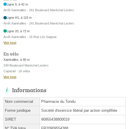
Ligne 9, à 42 m
Arrêt Xaintrailles - 261 Boulevard Maréchal Leclerc
Ligne H1, à 115 m
Arrêt Xaintrailles - 241 Boulevard Maréchal Leclerc
Ligne 20, à 72 m
Arrêt Xaintrailles - 16 Rue Léo Saignat
Voir tout
En vélo
Xaintrailles, à 90 m
249 Boulevard Maréchal Leclerc
Capacité : 16 vélos
Voir tout
Informations
Nom commercial
Pharmacie du Tondu
Forme juridique
Société d'exercice libéral par action simplifiée
SIRET
90955438800019
N° TVA Intra.
FR20909554388