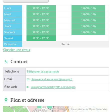
Lundi
8h30 - 12h30
14h30 - 19h
Mardi
8h30 - 12h30
14h30 - 19h
Mercredi
8h30 - 12h30
14h30 - 19h
Jeudi
8h30 - 12h30
14h30 - 19h
Vendredi
8h30 - 12h30
14h30 - 19h
Samedi
8h30 - 12h30
Dimanche
Fermé
Signaler une erreur
Contact
Téléphone
Téléphoner à la pharmacie
Email
pharmacie.d.armagnacⓐorange.fr
Site web
www.pharmacielafayette.com/nogaro
Plan et adresse
© contributeurs OpenStreetMap