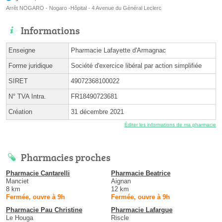
Arrêt NOGARO - Nogaro -Hôpital - 4 Avenue du Général Leclerc
Informations
Enseigne
Pharmacie Lafayette d'Armagnac
Forme juridique
Société d'exercice libéral par action simplifiée
SIRET
49072368100022
N° TVA Intra.
FR18490723681
Création
31 décembre 2021
Éditer les informations de ma pharmacie
Pharmacies proches
Pharmacie Cantarelli
Pharmacie Beatrice
Manciet
Aignan
8 km
12 km
Fermée, ouvre à 9h
Fermée, ouvre à 9h
Pharmacie Pau Christine
Pharmacie Lafargue
Le Houga
Riscle