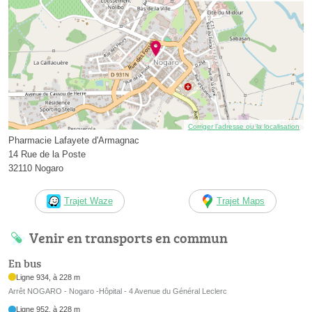
Corriger l’adresse ou la localisation
Pharmacie Lafayete d'Armagnac
14 Rue de la Poste
32110 Nogaro
Trajet Waze
Trajet Maps
Venir en transports en commun
En bus
Ligne 934, à 228 m
Arrêt NOGARO - Nogaro -Hôpital - 4 Avenue du Général Leclerc
Ligne 952, à 228 m