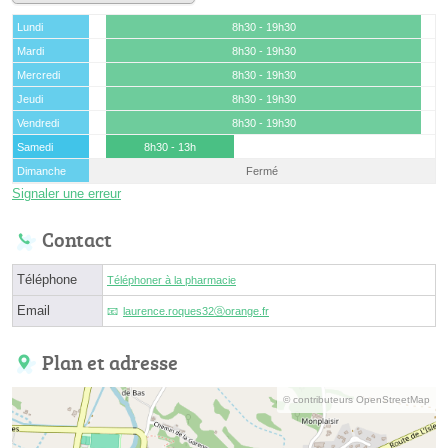
Lundi
8h30 - 19h30
Mardi
8h30 - 19h30
Mercredi
8h30 - 19h30
Jeudi
8h30 - 19h30
Vendredi
8h30 - 19h30
Samedi
8h30 - 13h
Dimanche
Fermé
Signaler une erreur
Contact
Téléphone
Téléphoner à la pharmacie
Email
laurence.roques32ⓐorange.fr
Plan et adresse
© contributeurs OpenStreetMap