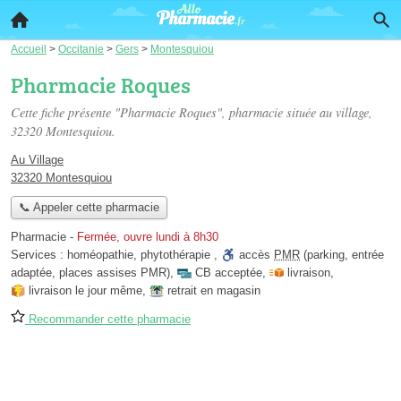
Accueil
>
Occitanie
>
Gers
>
Montesquiou
Pharmacie Roques
Cette fiche présente "Pharmacie Roques", pharmacie située
au village
,
32320 Montesquiou.
Au Village
32320 Montesquiou
📞 Appeler cette pharmacie
Pharmacie
-
Fermée, ouvre lundi à 8h30
Services :
homéopathie
,
phytothérapie
,
accès
PMR
(parking, entrée
adaptée, places assises PMR)
,
CB acceptée
,
livraison
,
livraison le jour même
,
retrait en magasin
Recommander cette pharmacie