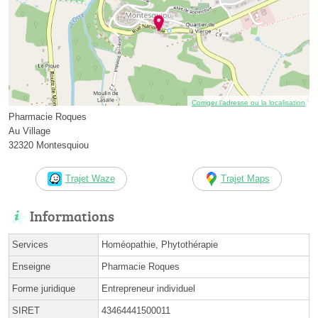
Corriger l’adresse ou la localisation
Pharmacie Roques
Au Village
32320 Montesquiou
Trajet Waze
Trajet Maps
Informations
Services
Homéopathie, Phytothérapie
Enseigne
Pharmacie Roques
Forme juridique
Entrepreneur individuel
SIRET
43464441500011