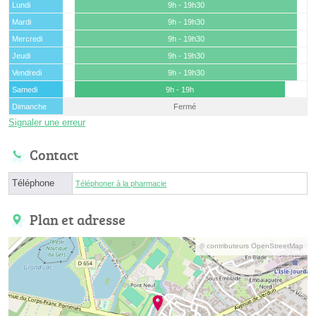
Lundi
9h - 19h30
Mardi
9h - 19h30
Mercredi
9h - 19h30
Jeudi
9h - 19h30
Vendredi
9h - 19h30
Samedi
9h - 19h
Dimanche
Fermé
Signaler une erreur
Contact
Téléphone
Téléphoner à la pharmacie
Plan et adresse
© contributeurs OpenStreetMap