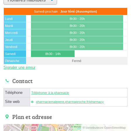
Samedi prochain :
Jour férié (Assomption)
Lundi
8h30 - 20h
Mardi
8h30 - 20h
Mercredi
8h30 - 20h
Jeudi
8h30 - 20h
Vendredi
8h30 - 20h
Samedi
8h30 - 14h
Dimanche
Fermé
Signaler une erreur
Contact
Téléphone
Téléphoner à la pharmacie
Site web
pharmaciemalepere.pharmaproche.fr/pharmacy
Plan et adresse
© contributeurs OpenStreetMap