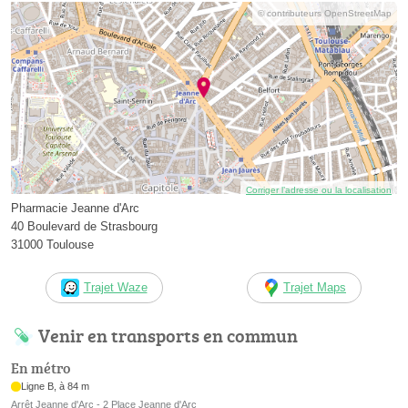
© contributeurs OpenStreetMap
Corriger l’adresse ou la localisation
Pharmacie Jeanne d'Arc
40 Boulevard de Strasbourg
31000 Toulouse
Trajet Waze
Trajet Maps
Venir en transports en commun
En métro
Ligne B, à 84 m
Arrêt Jeanne d'Arc - 2 Place Jeanne d'Arc