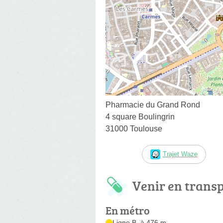
Pharmacie du Grand Rond
4 square Boulingrin
31000 Toulouse
Trajet Waze
Venir en trans
En métro
Ligne B, à 476 m