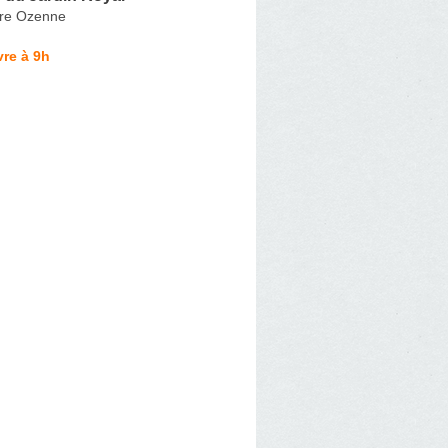
re Ozenne
re à 9h