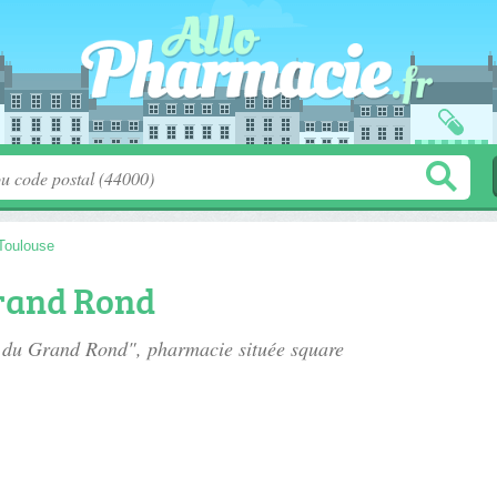
Toulouse
rand Rond
e du Grand Rond", pharmacie située
square