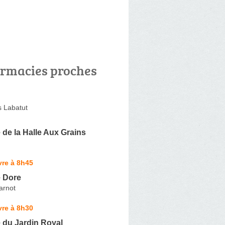
rmacies proches
 Labatut
de la Halle Aux Grains
vre à 8h45
 Dore
arnot
vre à 8h30
 du Jardin Royal