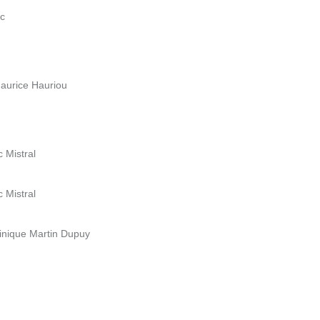
ac
Maurice Hauriou
 Mistral
 Mistral
inique Martin Dupuy