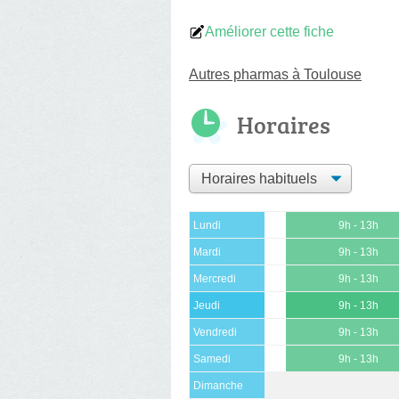
Améliorer cette fiche
Autres pharmas à Toulouse
Horaires
Lundi
9h - 13h
Mardi
9h - 13h
Mercredi
9h - 13h
Jeudi
9h - 13h
Vendredi
9h - 13h
Samedi
9h - 13h
Dimanche