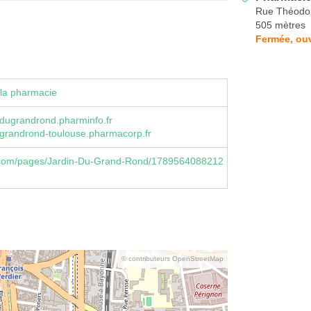
Rue Théodo
505 mètres
Fermée, ouv
la pharmacie
dugrandrond.pharminfo.fr
grandrond-toulouse.pharmacorp.fr
com/pages/Jardin-Du-Grand-Rond/1789564088212
© contributeurs OpenStreetMap