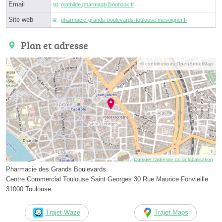
Email
mathilde.pharmagbⓐoutlook.fr
Site web
pharmacie-grands-boulevards-toulouse.mesoigner.fr
Plan et adresse
© contributeurs OpenStreetMap
Corriger l’adresse ou la localisation
Pharmacie des Grands Boulevards
Centre Commercial Toulouse Saint Georges 30 Rue Maurice Fonvieille
31000 Toulouse
Trajet Waze
Trajet Maps