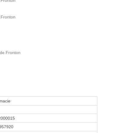
 Fronton
 Fronton
 de Fronton
macie
2000015
957920