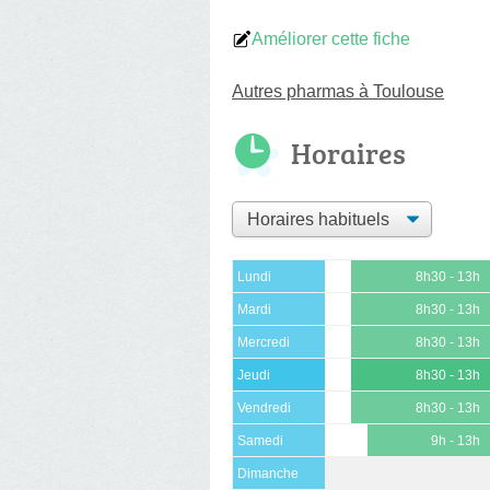
Améliorer cette fiche
Autres pharmas à Toulouse
Horaires
Lundi
8h30 - 13h
Mardi
8h30 - 13h
Mercredi
8h30 - 13h
Jeudi
8h30 - 13h
Vendredi
8h30 - 13h
Samedi
9h - 13h
Dimanche