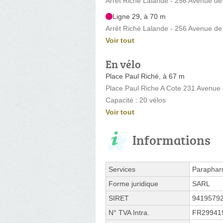
Arrêt Riché Lalande - 256 Avenue de
Ligne 29, à 70 m
Arrêt Riché Lalande - 256 Avenue de
Voir tout
En vélo
Place Paul Riché, à 67 m
Place Paul Riche A Cote 231 Avenue
Capacité : 20 vélos
Voir tout
Informations
Services
Paraphar
Forme juridique
SARL
SIRET
9419579
N° TVA Intra.
FR29941