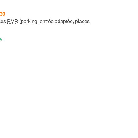
h30
cès
PMR
(parking, entrée adaptée, places
e