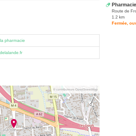
Pharmacie
Route de Fr
1.2 km
Fermée, ouv
la pharmacie
elalande.fr
© contributeurs OpenStreetMap