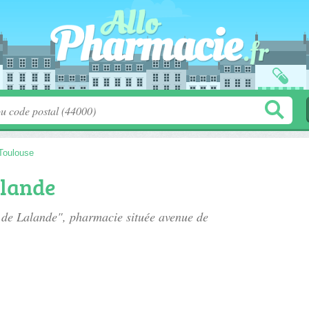
Toulouse
alande
e de Lalande", pharmacie située
avenue de