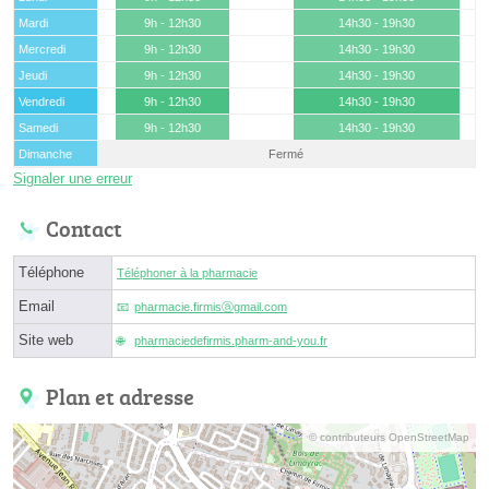
Mardi
9h - 12h30
14h30 - 19h30
Mercredi
9h - 12h30
14h30 - 19h30
Jeudi
9h - 12h30
14h30 - 19h30
Vendredi
9h - 12h30
14h30 - 19h30
Samedi
9h - 12h30
14h30 - 19h30
Dimanche
Fermé
Signaler une erreur
Contact
Téléphone
Téléphoner à la pharmacie
Email
pharmacie.firmisⓐgmail.com
Site web
pharmaciedefirmis.pharm-and-you.fr
Plan et adresse
© contributeurs OpenStreetMap