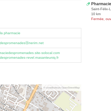
Pharmacie 
Saint-Félix-
10 km
Fermée, ouv
la pharmacie
edespromenadesⓐnerim.net
rmaciedespromenades.site-solocal.com
despromenades-revel.masanteuniq.fr
© contributeurs OpenStreetMap