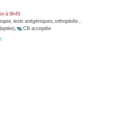
in à 8h45
rapie
,
tests antigéniques
,
orthopédie
,
daptée)
,
CB acceptée
e