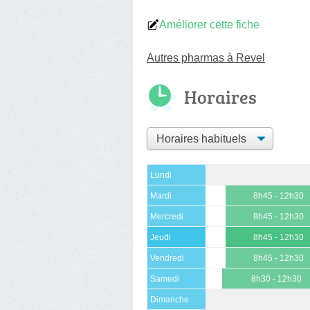
Améliorer cette fiche
Autres pharmas à Revel
Horaires
Lundi
Mardi
8h45 - 12h30
Mercredi
8h45 - 12h30
Jeudi
8h45 - 12h30
Vendredi
8h45 - 12h30
Samedi
8h30 - 12h30
Dimanche