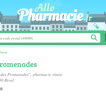
Revel
Promenades
e des Promenades", pharmacie située
50 Revel.
ue