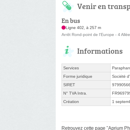
Venir en trans
En bus
Ligne 402, à 257 m
Arrêt Rond-point de l'Europe - 4 Allé
Informations
Services
Paraphar
Forme juridique
Société d'
SIRET
9799056
N° TVA Intra.
FR96979
Création
1 septem
Retrouvez cette page "Aprium P