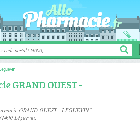
Léguevin
ie GRAND OUEST -
m Pharmacie GRAND OUEST - LEGUEVIN",
 31490 Léguevin.