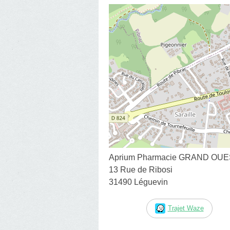
Aprium Pharmacie GRAND OUE
13 Rue de Ribosi
31490 Léguevin
Trajet Waze