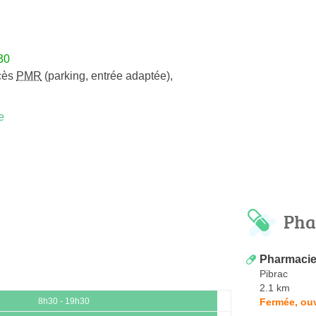
30
cès
PMR
(parking, entrée adaptée)
,
e
Pha
Pharmacie
Pibrac
2.1 km
Fermée, ou
8h30 - 19h30