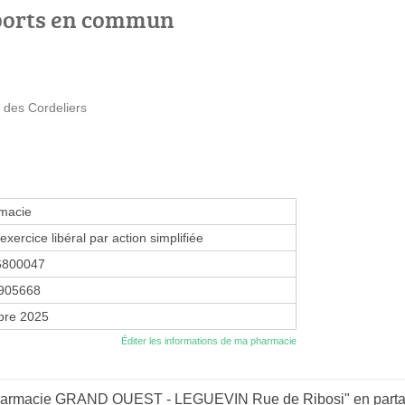
ports en commun
e des Cordeliers
macie
exercice libéral par action simplifiée
6800047
905668
bre 2025
Éditer les informations de ma pharmacie
harmacie GRAND OUEST - LEGUEVIN Rue de Ribosi" en partant