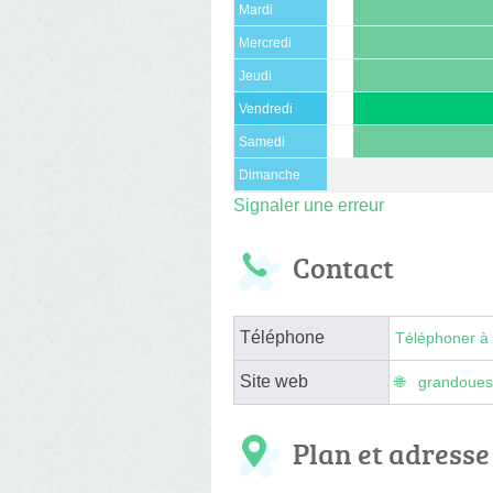
Mardi
Mercredi
Jeudi
Vendredi
Samedi
Dimanche
Signaler une erreur
Contact
Téléphone
Téléphoner à 
Site web
grandoues
Plan et adresse