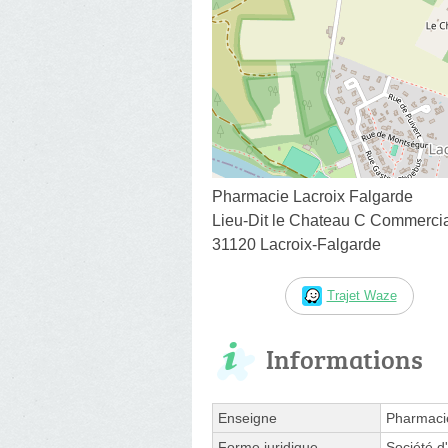
Pharmacie Lacroix Falgarde
Lieu-Dit le Chateau C Commerci
31120 Lacroix-Falgarde
Trajet Waze
Informations
Enseigne
Pharmacie
Forme juridique
Société d'