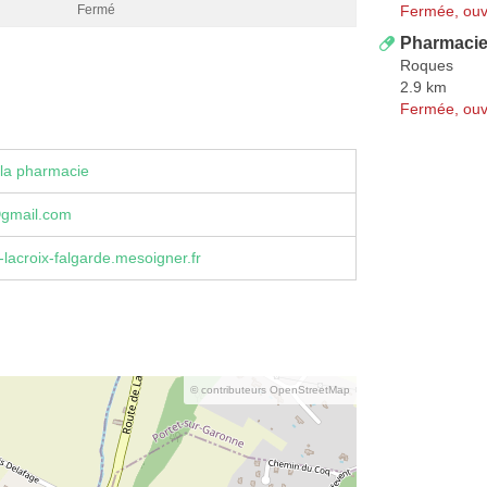
Fermée, ouv
Fermé
Pharmacie
Roques
2.9 km
Fermée, ouv
la pharmacie
fⓐgmail.com
lacroix-falgarde.mesoigner.fr
© contributeurs OpenStreetMap