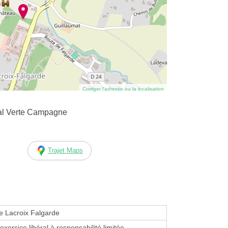
Corriger l’adresse ou la localisation
al Verte Campagne
Trajet Maps
 Lacroix Falgarde
exercice libéral à responsabilité limitée