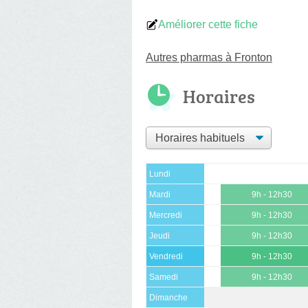
Améliorer cette fiche
Autres pharmas à Fronton
Horaires
Lundi
Mardi
9h - 12h30
Mercredi
9h - 12h30
Jeudi
9h - 12h30
Vendredi
9h - 12h30
Samedi
9h - 12h30
Dimanche