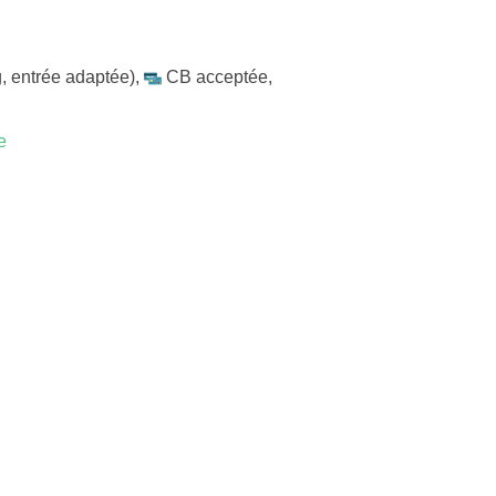
, entrée adaptée)
,
CB acceptée
,
e