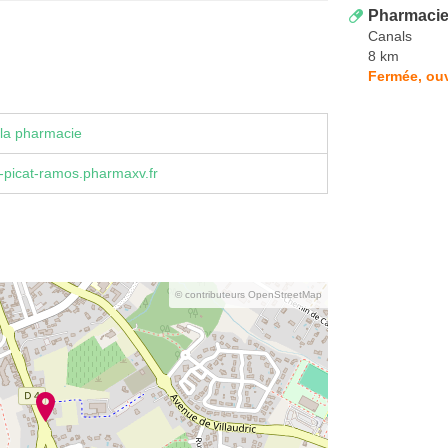
Pharmacie
Canals
8 km
Fermée, ouv
la pharmacie
-picat-ramos.pharmaxv.fr
© contributeurs OpenStreetMap