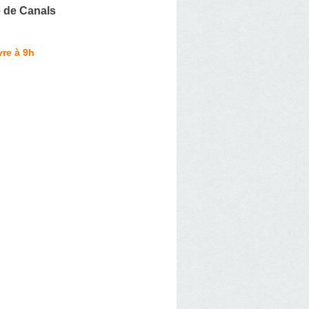
 de Canals
re à 9h