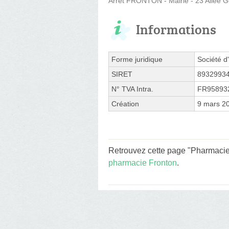
Arrêt FRONTON - Mairie - 23 Allee Ge
Informations
Forme juridique
Société d'
SIRET
8932993
N° TVA Intra.
FR95893
Création
9 mars 2
Retrouvez cette page "Pharmaci
pharmacie Fronton
.