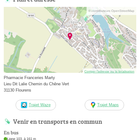
© contributeurs OpenStreetMap
Corriger l’adresse ou la localisation
Pharmacie Franceries Marty
Lieu Dit Lalie Chemin du Chêne Vert
31130 Flourens
Trajet Waze
Trajet Maps
Venir en transports en commun
En bus
Ligne 103, à 161 m