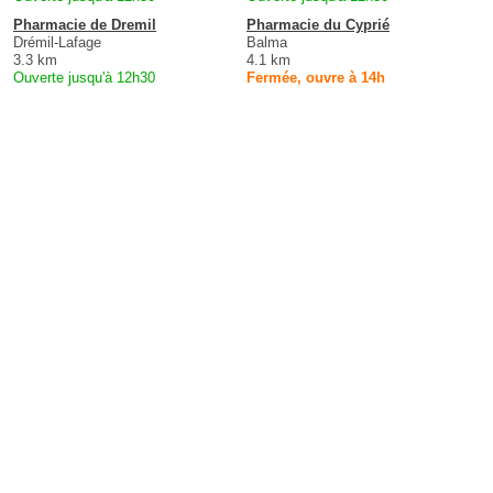
Pharmacie de Dremil
Pharmacie du Cyprié
Drémil-Lafage
Balma
3.3 km
4.1 km
Ouverte jusqu'à 12h30
Fermée, ouvre à 14h