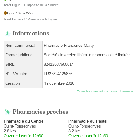
Arrêt Digue - 1 Impasse de la Source
Ligne 107, à 227 m
Arrêt La Lie - 14 Avenue de la Digue
Informations
Nom commercial
Pharmacie Franceries Marty
Forme juridique
Société d'exercice libéral à responsabilité limitée
SIRET
82412587600014
N° TVA Intra.
FR27824125876
Création
4 novembre 2016
Éditer les informations de ma pharmacie
Pharmacies proches
Pharmacie du Centre
Pharmacie du Pastel
Quint-Fonsegrives
Quint-Fonsegrives
2.8 km
3.2 km
Ouverte jusqu'à 12h30
Ouverte jusqu'à 12h30