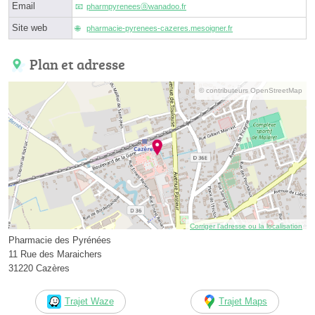
Email
pharmpyreneesⓐwanadoo.fr
Site web
pharmacie-pyrenees-cazeres.mesoigner.fr
Plan et adresse
© contributeurs OpenStreetMap
Corriger l’adresse ou la localisation
Pharmacie des Pyrénées
11 Rue des Maraichers
31220 Cazères
Trajet Waze
Trajet Maps