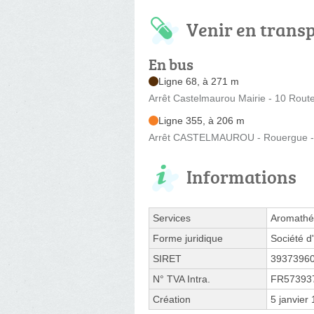
Venir en trans
En bus
Ligne 68, à 271 m
Arrêt Castelmaurou Mairie - 10 Route
Ligne 355, à 206 m
Arrêt CASTELMAUROU - Rouergue - 
Informations
Services
Aromathé
Forme juridique
Société d'
SIRET
3937396
N° TVA Intra.
FR57393
Création
5 janvier