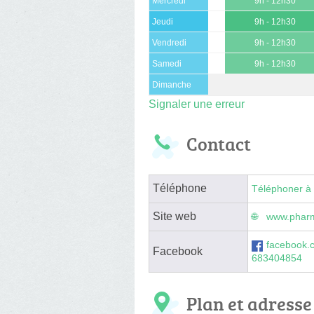
Mercredi
9h - 12h30
Jeudi
9h - 12h30
Vendredi
9h - 12h30
Samedi
9h - 12h30
Dimanche
Signaler une erreur
Contact
Téléphone
Téléphoner à 
Site web
www.pharm
facebook
Facebook
683404854
Plan et adresse