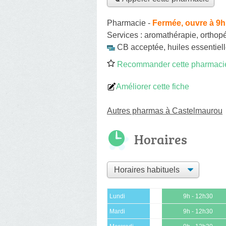
Pharmacie
-
Fermée, ouvre à 9h
Services :
aromathérapie
,
orthop
CB acceptée
,
huiles essentiel
Recommander cette pharmaci
Améliorer cette fiche
Autres pharmas à Castelmaurou
Horaires
Lundi
9h - 12h30
Mardi
9h - 12h30