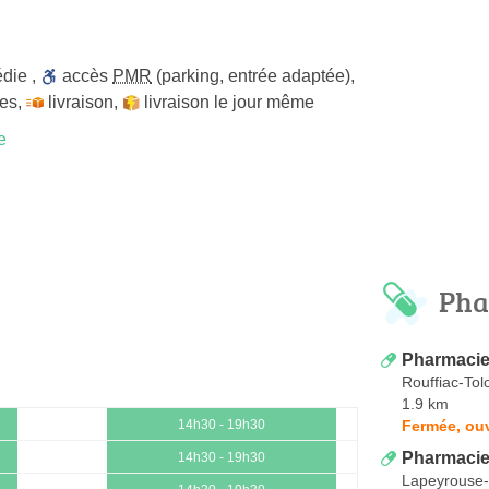
édie
,
accès
PMR
(parking, entrée adaptée)
,
les
,
livraison
,
livraison le jour même
e
Pha
Pharmacie
Rouffiac-Tol
1.9 km
Fermée, ouv
14h30 - 19h30
Pharmacie
14h30 - 19h30
Lapeyrouse-