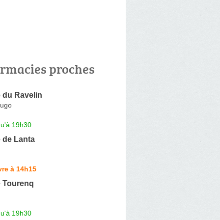
rmacies proches
 du Ravelin
Hugo
qu'à 19h30
 de Lanta
vre à 14h15
 Tourenq
qu'à 19h30