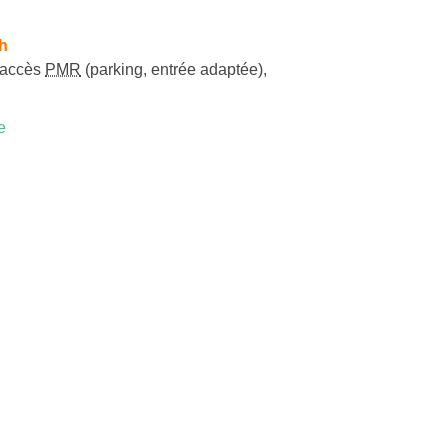
h
accès
PMR
(parking, entrée adaptée)
,
e