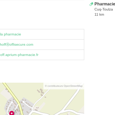
Pharmacie
Cuq-Toulza
11 km
la pharmacie
hoffⓐoffisecure.com
off.aprium-pharmacie.fr
© contributeurs OpenStreetMap