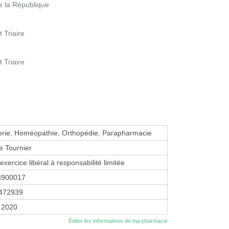
 la République
 Triaire
 Triaire
erie, Homéopathie, Orthopédie, Parapharmacie
 Tournier
exercice libéral à responsabilité limitée
3900017
472939
r 2020
Éditer les informations de ma pharmacie