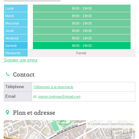
Lundi
8h30 - 19h30
Mardi
8h30 - 19h30
Mercredi
8h30 - 19h30
Jeudi
8h30 - 19h30
Vendredi
8h30 - 19h30
Samedi
8h30 - 19h30
Dimanche
Fermé
Signaler une erreur
Contact
Téléphone
Téléphoner à la pharmacie
Email
manon.bottreauⓐgmail.com
Plan et adresse
© contributeurs OpenStreetMap