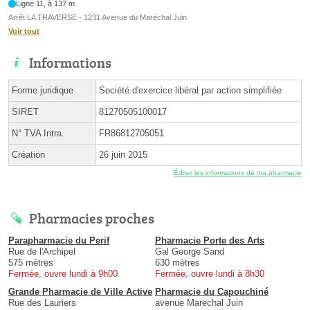
Ligne 11, à 137 m
Arrêt LA TRAVERSE - 1231 Avenue du Maréchal Juin
Voir tout
Informations
Forme juridique
Société d'exercice libéral par action simplifiée
SIRET
81270505100017
N° TVA Intra.
FR86812705051
Création
26 juin 2015
Éditer les informations de ma pharmacie
Pharmacies proches
Parapharmacie du Perif
Pharmacie Porte des Arts
Rue de l'Archipel
Gal George Sand
575 mètres
630 mètres
Fermée, ouvre lundi à 9h00
Fermée, ouvre lundi à 8h30
Grande Pharmacie de Ville Active
Pharmacie du Capouchiné
Rue des Lauriers
avenue Marechal Juin