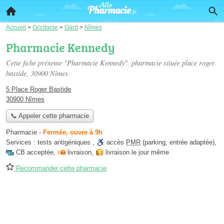
Accueil
>
Occitanie
>
Gard
>
Nîmes
Pharmacie Kennedy
Cette fiche présente "Pharmacie Kennedy", pharmacie située
place roger
bastide
, 30900 Nîmes.
5 Place Roger Bastide
30900 Nîmes
📞 Appeler cette pharmacie
Pharmacie
-
Fermée, ouvre à 9h
Services :
tests antigéniques
,
accès
PMR
(parking, entrée adaptée)
,
CB acceptée
,
livraison
,
livraison le jour même
Recommander cette pharmacie