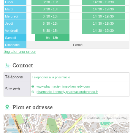
Lundi
8h30 - 13h
14h30 - 19h30
Mardi
8h30 - 13h
14h30 - 19h30
Mercredi
8h30 - 13h
14h30 - 19h30
Jeudi
8h30 - 13h
14h30 - 19h30
Vendredi
8h30 - 13h
14h30 - 19h30
Samedi
9h - 13h
Dimanche
Fermé
Signaler une erreur
Contact
Téléphone
Téléphoner à la pharmacie
www.pharmacie-nimes-kennedy.com
Site web
pharmacie-kennedy.pharmaciereference.fr
Plan et adresse
© contributeurs OpenStreetMap