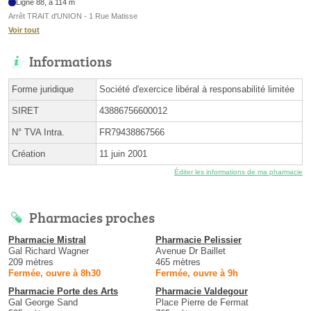
Ligne 88, à 114 m
Arrêt TRAIT d'UNION - 1 Rue Matisse
Voir tout
Informations
Forme juridique
Société d'exercice libéral à responsabilité limitée
SIRET
43886756600012
N° TVA Intra.
FR79438867566
Création
11 juin 2001
Éditer les informations de ma pharmacie
Pharmacies proches
Pharmacie Mistral
Pharmacie Pelissier
Gal Richard Wagner
Avenue Dr Baillet
209 mètres
465 mètres
Fermée, ouvre à 8h30
Fermée, ouvre à 9h
Pharmacie Porte des Arts
Pharmacie Valdegour
Gal George Sand
Place Pierre de Fermat