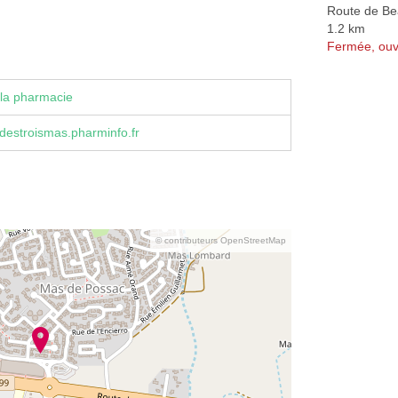
Route de Be
1.2 km
Fermée, ouv
la pharmacie
destroismas.pharminfo.fr
© contributeurs OpenStreetMap