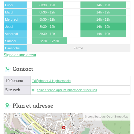
Lundi
8h30 - 12h
14h - 19h
Mardi
8h30 - 12h
14h - 19h
Mercredi
8h30 - 12h
14h - 19h
Jeudi
8h30 - 12h
14h - 19h
Vendredi
8h30 - 12h
14h - 19h
Samedi
8h30 - 12h30
Dimanche
Fermé
Signaler une erreur
Contact
Téléphone
Téléphoner à la pharmacie
Site web
saint-etienne.aprium-pharmacie.fr/accueil
Plan et adresse
© contributeurs OpenStreetMap