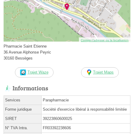
Corriger l’adresse ou la localisation
Pharmacie Saint Etienne
36 Avenue Alphonse Peyric
30160 Bessèges
Trajet Waze
Trajet Maps
Informations
Services
Parapharmacie
Forme juridique
Société d'exercice libéral à responsabilité limitée
SIRET
39223860600025
N° TVA Intra.
FR03392238606