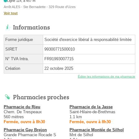
Ligne 114, à 457 m
Arrêt ALES - Ste Bernadette - 329 Route d'Uzes
Voir tout
Informations
Forme juridique
Société d'exercice libéral à responsabilité limitée
SIRET
99300771500010
N° TVA Intra.
FR91993007715
Création
22 octobre 2025
Éditer les informations de ma pharmacie
Pharmacies proches
Pharmacie du Rieu
Pharmacie de la Jasse
Chem. De Trespeaux
Saint-Hilaire-de-Brethmas
560 mètres
1.1 km
Fermée, ouvre à 8h30
Fermée, ouvre à 8h30
Pharmacie Gay Brejon
Pharmacie Montée de Silhol
Grande Pharmacie Rocade S
Mnt de Silhol