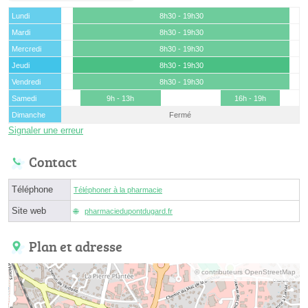
Lundi
8h30 - 19h30
Mardi
8h30 - 19h30
Mercredi
8h30 - 19h30
Jeudi
8h30 - 19h30
Vendredi
8h30 - 19h30
Samedi
9h - 13h
16h - 19h
Dimanche
Fermé
Signaler une erreur
Contact
Téléphone
Téléphoner à la pharmacie
Site web
pharmaciedupontdugard.fr
Plan et adresse
© contributeurs OpenStreetMap