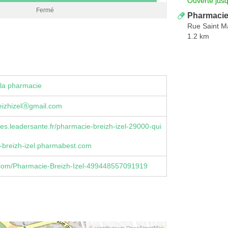
Ouverte jus
Fermé
Pharmacie
Rue Saint M
1.2 km
la pharmacie
eizhizelⓐgmail.com
s.leadersante.fr/pharmacie-breizh-izel-29000-qui
-breizh-izel.pharmabest.com
com/Pharmacie-Breizh-Izel-499448557091919
© contributeurs OpenStreetMap