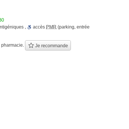
30
antigéniques
,
accès
PMR
(parking, entrée
e pharmacie.
Je recommande