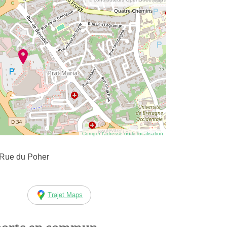
Corriger l’adresse ou la localisation
 Rue du Poher
Trajet Maps
ports en commun