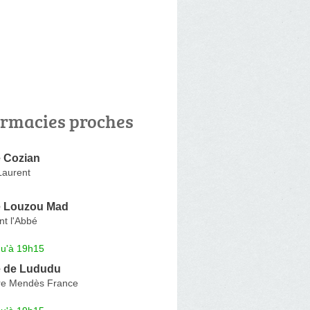
rmacies proches
 Cozian
Laurent
e Louzou Mad
nt l'Abbé
qu'à 19h15
 de Lududu
re Mendès France