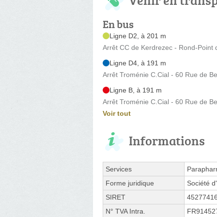
En bus
Ligne D2, à 201 m
Arrêt CC de Kerdrezec - Rond-Point 
Ligne D4, à 191 m
Arrêt Troménie C.Cial - 60 Rue de B
Ligne B, à 191 m
Arrêt Troménie C.Cial - 60 Rue de B
Voir tout
Informations
Services
Paraphar
Forme juridique
Société d'
SIRET
4527741
N° TVA Intra.
FR91452