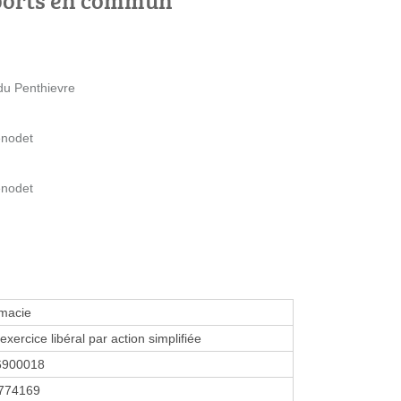
du Penthievre
enodet
enodet
macie
exercice libéral par action simplifiée
6900018
774169