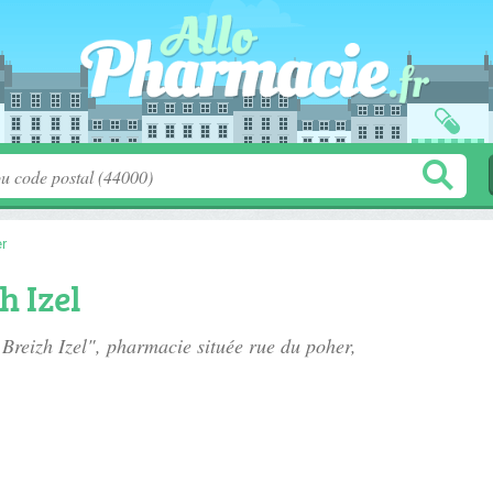
r
h Izel
 Breizh Izel", pharmacie située
rue du poher
,