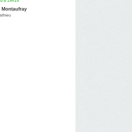
qu'à 19h15
 Montaufray
athieu