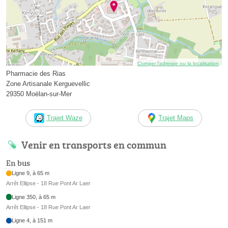
Corriger l’adresse ou la localisation
Pharmacie des Rias
Zone Artisanale Kerguevellic
29350 Moëlan-sur-Mer
Trajet Waze
Trajet Maps
Venir en transports en commun
En bus
Ligne 9, à 65 m
Arrêt Ellipse - 18 Rue Pont Ar Laer
Ligne 350, à 65 m
Arrêt Ellipse - 18 Rue Pont Ar Laer
Ligne 4, à 151 m