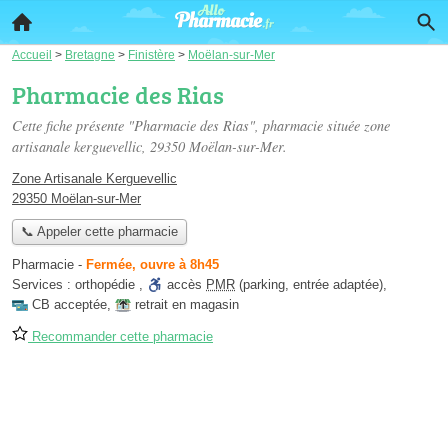
Accueil
>
Bretagne
>
Finistère
>
Moëlan-sur-Mer
Pharmacie des Rias
Cette fiche présente "Pharmacie des Rias", pharmacie située
zone
artisanale kerguevellic
, 29350 Moëlan-sur-Mer.
Zone Artisanale Kerguevellic
29350 Moëlan-sur-Mer
📞 Appeler cette pharmacie
Pharmacie
-
Fermée, ouvre à 8h45
Services :
orthopédie
,
accès
PMR
(parking, entrée adaptée)
,
CB acceptée
,
retrait en magasin
Recommander cette pharmacie