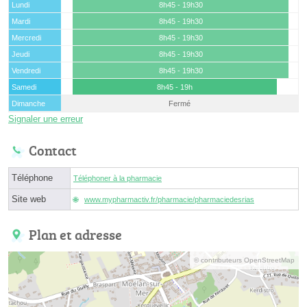
Lundi
8h45 - 19h30
Mardi
8h45 - 19h30
Mercredi
8h45 - 19h30
Jeudi
8h45 - 19h30
Vendredi
8h45 - 19h30
Samedi
8h45 - 19h
Dimanche
Fermé
Signaler une erreur
Contact
Téléphone
Téléphoner à la pharmacie
Site web
www.mypharmactiv.fr/pharmacie/pharmaciedesrias
Plan et adresse
© contributeurs OpenStreetMap