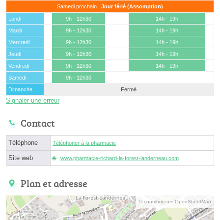
Samedi prochain :
Jour férié (Assomption)
Lundi
9h - 12h30
14h - 19h
Mardi
9h - 12h30
14h - 19h
Mercredi
9h - 12h30
14h - 19h
Jeudi
9h - 12h30
14h - 19h
Vendredi
9h - 12h30
14h - 19h
Samedi
9h - 12h30
Dimanche
Fermé
Signaler une erreur
Contact
Téléphone
Téléphoner à la pharmacie
Site web
www.pharmacie-richard-la-forest-landerneau.com
Plan et adresse
© contributeurs OpenStreetMap