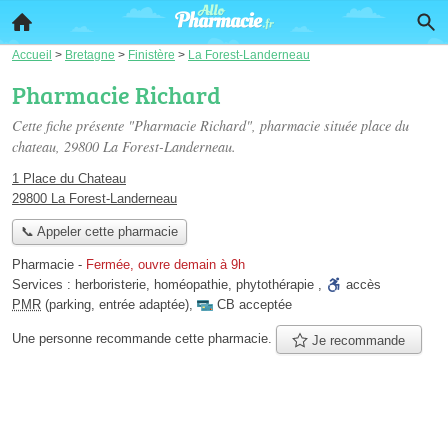
Accueil
>
Bretagne
>
Finistère
>
La Forest-Landerneau
Pharmacie Richard
Cette fiche présente "Pharmacie Richard", pharmacie située
place du
chateau
, 29800 La Forest-Landerneau.
1 Place du Chateau
29800 La Forest-Landerneau
📞 Appeler cette pharmacie
Pharmacie
-
Fermée, ouvre demain à 9h
Services :
herboristerie
,
homéopathie
,
phytothérapie
,
accès
PMR
(parking, entrée adaptée)
,
CB acceptée
Une personne
recommande
cette pharmacie.
Je recommande