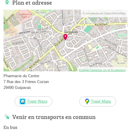
Plan et adresse
© contributeurs OpenStreetMap
Corriger l’adresse ou la localisation
Pharmacie du Centre
7 Rue des 3 Frères Cozian
29490 Guipavas
Trajet Waze
Trajet Maps
Venir en transports en commun
En bus