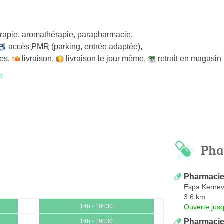
rapie
,
aromathérapie
,
parapharmacie
,
accès
PMR
(parking, entrée adaptée)
,
les
,
livraison
,
livraison le jour même
,
retrait en magasin
e
Pha
Pharmaci
Espa Kernev
3.6 km
Ouverte jus
14h - 19h30
Pharmacie
14h - 19h30