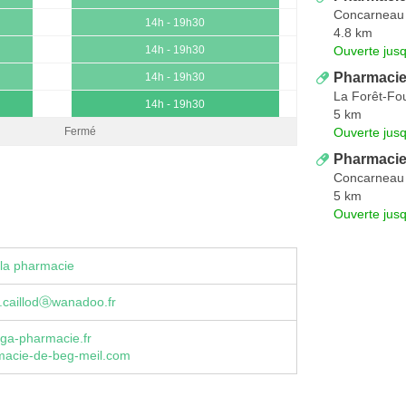
Concarneau
14h - 19h30
4.8 km
Ouverte jus
14h - 19h30
Pharmacie 
14h - 19h30
La Forêt-Fo
14h - 19h30
5 km
Ouverte jus
Fermé
Pharmacie
Concarneau
5 km
Ouverte jus
la pharmacie
.caillodⓐwanadoo.fr
ga-pharmacie.fr
acie-de-beg-meil.com