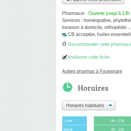
Pharmacie
-
Ouverte jusqu'à 13h
Services :
homéopathie
,
phytothé
livraison à domicile
,
orthopédie
,
CB acceptée
,
huiles essentiel
Recommander cette pharmaci
Améliorer cette fiche
Autres pharmas à Fouesnant
Horaires
Lundi
9h - 13h
Mardi
9h - 13h