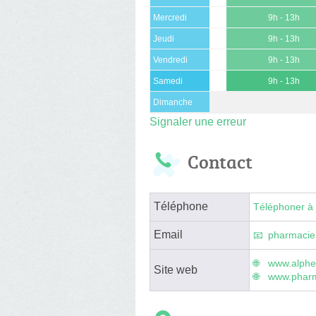
Mercredi
9h - 13h
Jeudi
9h - 13h
Vendredi
9h - 13h
Samedi
9h - 13h
Dimanche
Signaler une erreur
Contact
Téléphone
Téléphoner à 
Email
pharmacie
www.alphe
Site web
www.pharm