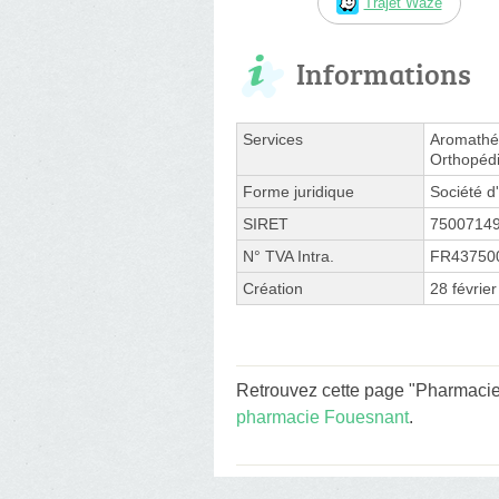
Trajet Waze
Informations
Services
Aromathér
Orthopédi
Forme juridique
Société d'
SIRET
7500714
N° TVA Intra.
FR43750
Création
28 févrie
Retrouvez cette page "Pharmacie
pharmacie Fouesnant
.