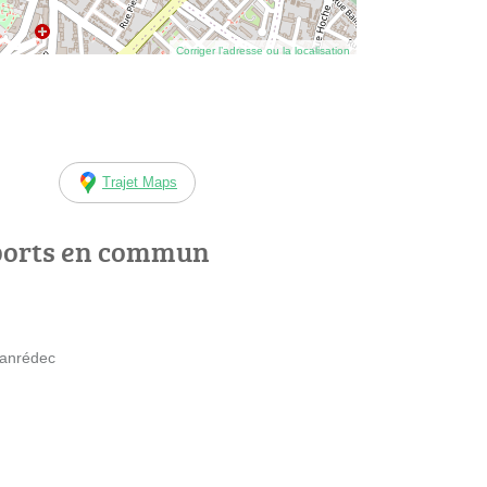
Corriger l’adresse ou la localisation
Trajet Maps
ports en commun
 Lanrédec