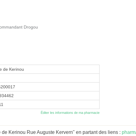
u Commandant Drogou
e de Kerinou
6200017
934462
11
Éditer les informations de ma pharmacie
 de Kerinou Rue Auguste Kervern" en partant des liens :
pharm