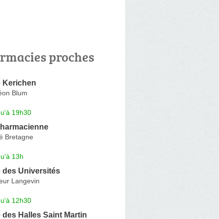
rmacies proches
 Kerichen
éon Blum
qu'à 19h30
Pharmacienne
é Bretagne
qu'à 13h
 des Universités
eur Langevin
qu'à 12h30
des Halles Saint Martin