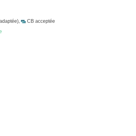
 adaptée)
,
CB acceptée
e