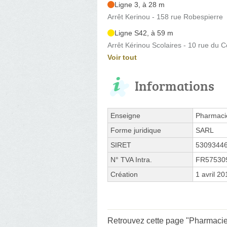
Ligne 3, à 28 m
Arrêt Kerinou - 158 rue Robespierre
Ligne S42, à 59 m
Arrêt Kérinou Scolaires - 10 rue d
Voir tout
Informations
Enseigne
Pharmaci
Forme juridique
SARL
SIRET
5309344
N° TVA Intra.
FR57530
Création
1 avril 20
Retrouvez cette page "Pharmacie