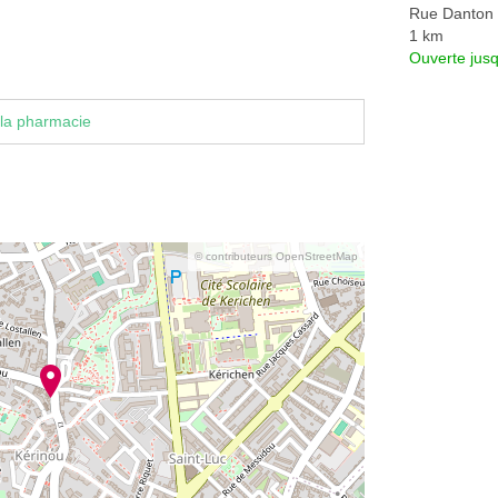
Rue Danton
1 km
Ouverte jus
la pharmacie
© contributeurs OpenStreetMap