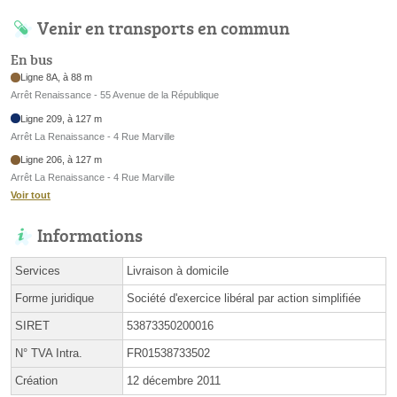
Venir en transports en commun
En bus
Ligne 8A, à 88 m
Arrêt Renaissance - 55 Avenue de la République
Ligne 209, à 127 m
Arrêt La Renaissance - 4 Rue Marville
Ligne 206, à 127 m
Arrêt La Renaissance - 4 Rue Marville
Voir tout
Informations
Services
Livraison à domicile
Forme juridique
Société d'exercice libéral par action simplifiée
SIRET
53873350200016
N° TVA Intra.
FR01538733502
Création
12 décembre 2011