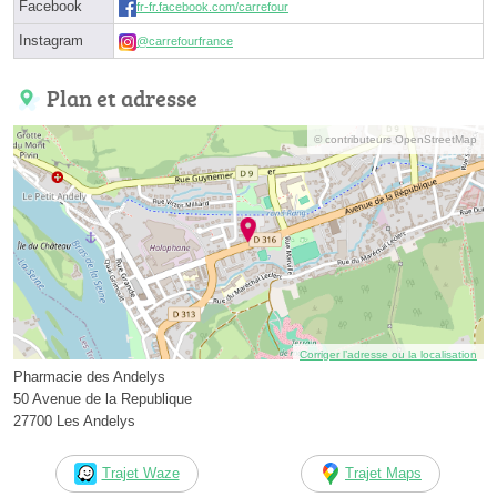
Facebook
fr-fr.facebook.com/carrefour
Instagram
@carrefourfrance
Plan et adresse
© contributeurs OpenStreetMap
Corriger l’adresse ou la localisation
Pharmacie des Andelys
50 Avenue de la Republique
27700 Les Andelys
Trajet Waze
Trajet Maps