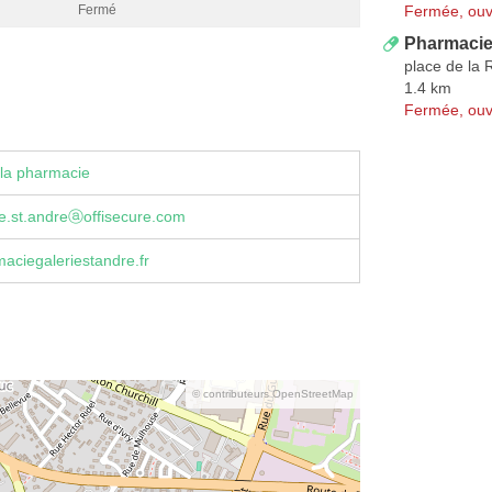
Fermée, ouv
Fermé
Pharmacie
place de la 
1.4 km
Fermée, ouv
la pharmacie
ie.st.andreⓐoffisecure.com
ciegaleriestandre.fr
© contributeurs OpenStreetMap