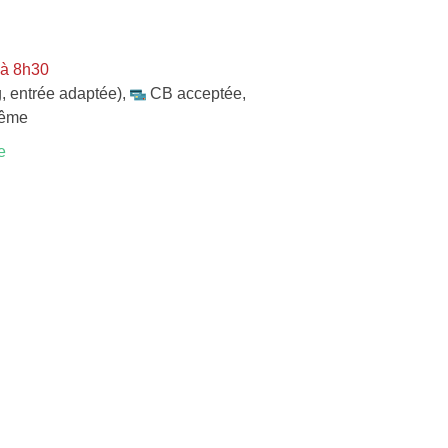
 à 8h30
, entrée adaptée)
,
CB acceptée
,
même
e