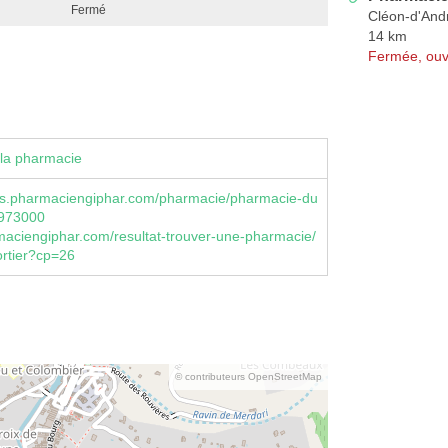
Fermé
Cléon-d'And
14 km
Fermée, ouv
la pharmacie
s.pharmaciengiphar.com/pharmacie/pharmacie-du
0973000
aciengiphar.com/resultat-trouver-une-pharmacie/
rtier?cp=26
© contributeurs OpenStreetMap