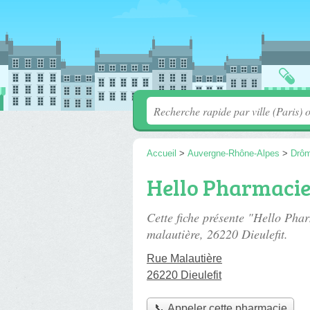
Accueil
>
Auvergne-Rhône-Alpes
>
Drô
Hello Pharmacie
Cette fiche présente "Hello Pha
malautière
, 26220 Dieulefit.
Rue Malautière
26220 Dieulefit
📞 Appeler cette pharmacie