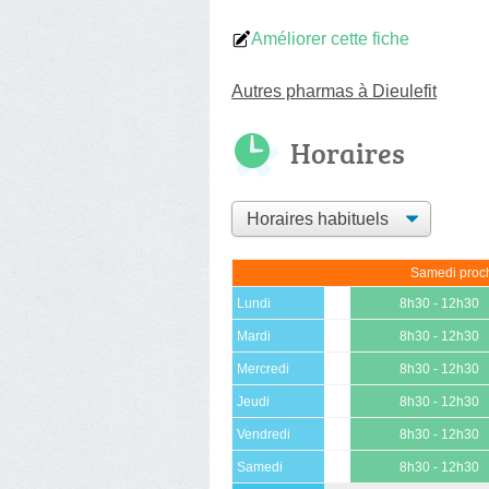
Améliorer cette fiche
Autres pharmas à Dieulefit
Horaires
Samedi proch
Lundi
8h30 - 12h30
Mardi
8h30 - 12h30
Mercredi
8h30 - 12h30
Jeudi
8h30 - 12h30
Vendredi
8h30 - 12h30
Samedi
8h30 - 12h30