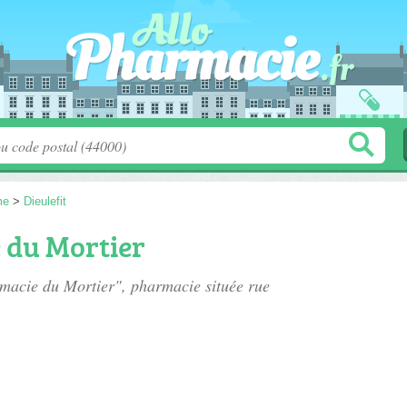
me
>
Dieulefit
 du Mortier
rmacie du Mortier", pharmacie située
rue