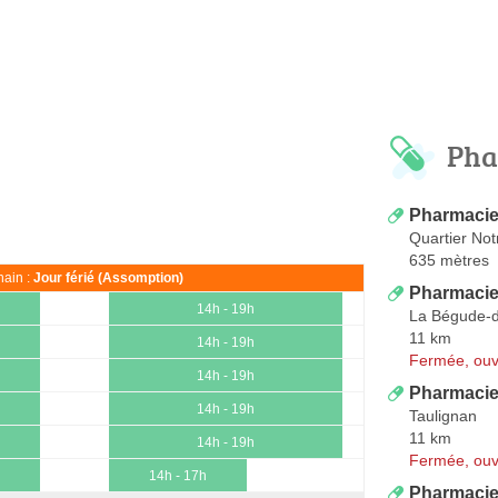
Pha
Pharmacie 
Quartier Not
635 mètres
ain :
Jour férié (Assomption)
Pharmacie
14h - 19h
La Bégude-
11 km
14h - 19h
Fermée, ouv
14h - 19h
Pharmacie
14h - 19h
Taulignan
11 km
14h - 19h
Fermée, ouv
14h - 17h
Pharmacie 