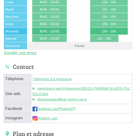
Lundi
8h45 - 12h30
15h - 19h
Mardi
8h45 - 12h30
15h - 19h
Mercredi
8h45 - 12h30
15h - 19h
Jeudi
8h45 - 12h30
15h - 19h
Vendredi
8h45 - 12h30
15h - 19h
Samedi
8h45 - 12h30
15h - 18h
Dimanche
Fermé
Signaler une erreur
Contact
Téléphone
Téléphoner à la pharmacie
www.pharm-upp.fr/pharmacie/382232-PHARMACIE+DES+TILL
Site web
EULS.html
pharmaciedestilleuls.pharm-upp.fr
Facebook
facebook.com/PharmUPP
Instagram
@pharm_upp
Plan et adresse