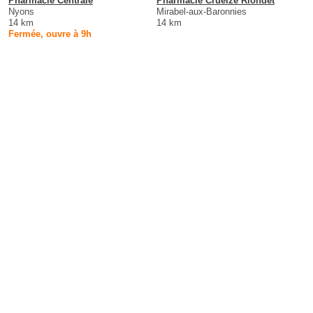
Pharmacie Centrale
Pharmacie Crueize Riondet
Nyons
Mirabel-aux-Baronnies
14 km
14 km
Fermée, ouvre à 9h