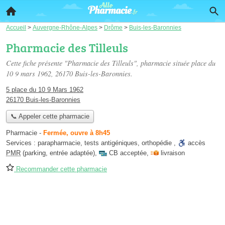
Accueil
>
Auvergne-Rhône-Alpes
>
Drôme
>
Buis-les-Baronnies
Pharmacie des Tilleuls
Cette fiche présente "Pharmacie des Tilleuls", pharmacie située
place du
10 9 mars 1962
, 26170 Buis-les-Baronnies.
5 place du 10 9 Mars 1962
26170 Buis-les-Baronnies
📞 Appeler cette pharmacie
Pharmacie
-
Fermée, ouvre à 8h45
Services :
parapharmacie
,
tests antigéniques
,
orthopédie
,
accès
PMR
(parking, entrée adaptée)
,
CB acceptée
,
livraison
Recommander cette pharmacie