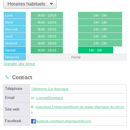
Lundi
8h30 - 12h15
14h - 19h
Mardi
8h30 - 12h15
14h - 19h
Mercredi
8h30 - 12h15
14h - 19h
Jeudi
8h30 - 12h15
14h - 19h
Vendredi
8h30 - 12h15
14h - 19h
Samedi
8h30 - 12h15
14h - 18h
Dimanche
Fermé
Signaler une erreur
Contact
Téléphone
Téléphoner à la pharmacie
Email
q.michelⓐhotmail.fr
www.totum.fr/pharmacie/bourg-de-peage-pharmacie-du-vercor
Site web
s
Facebook
facebook.com/totum.pharmacieVercors