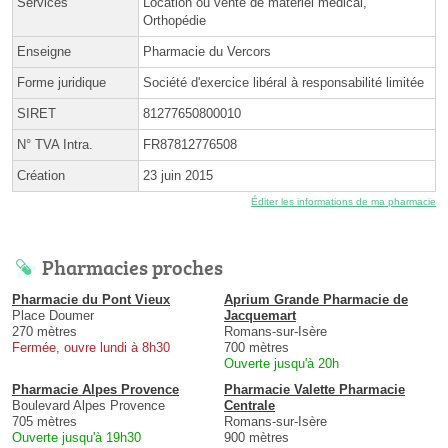
Services
Location ou vente de matériel médical,
Orthopédie
Enseigne
Pharmacie du Vercors
Forme juridique
Société d'exercice libéral à responsabilité limitée
SIRET
81277650800010
N° TVA Intra.
FR87812776508
Création
23 juin 2015
Éditer les informations de ma pharmacie
Pharmacies proches
Pharmacie du Pont Vieux
Aprium Grande Pharmacie de
Place Doumer
Jacquemart
270 mètres
Romans-sur-Isère
Fermée, ouvre lundi à 8h30
700 mètres
Ouverte jusqu'à 20h
Pharmacie Alpes Provence
Pharmacie Valette Pharmacie
Boulevard Alpes Provence
Centrale
705 mètres
Romans-sur-Isère
Ouverte jusqu'à 19h30
900 mètres