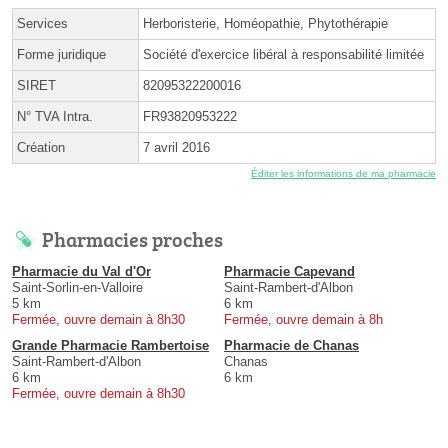
Services
Herboristerie, Homéopathie, Phytothérapie
Forme juridique
Société d'exercice libéral à responsabilité limitée
SIRET
82095322200016
N° TVA Intra.
FR93820953222
Création
7 avril 2016
Éditer les informations de ma pharmacie
Pharmacies proches
Pharmacie du Val d'Or
Pharmacie Capevand
Saint-Sorlin-en-Valloire
Saint-Rambert-d'Albon
5 km
6 km
Fermée, ouvre demain à 8h30
Fermée, ouvre demain à 8h
Grande Pharmacie Rambertoise
Pharmacie de Chanas
Saint-Rambert-d'Albon
Chanas
6 km
6 km
Fermée, ouvre demain à 8h30