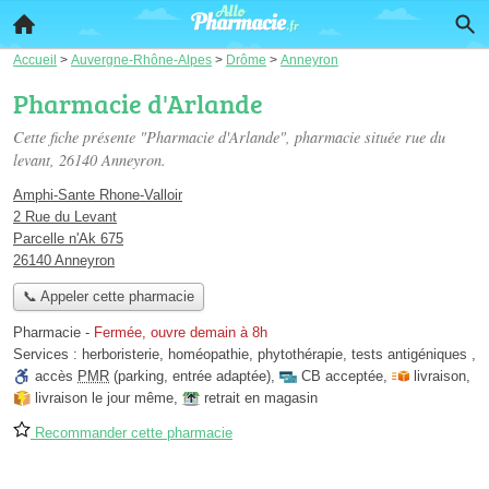
Accueil
>
Auvergne-Rhône-Alpes
>
Drôme
>
Anneyron
Pharmacie d'Arlande
Cette fiche présente "Pharmacie d'Arlande", pharmacie située
rue du
levant
, 26140 Anneyron.
Amphi-Sante Rhone-Valloir
2 Rue du Levant
Parcelle n'Ak 675
26140 Anneyron
📞 Appeler cette pharmacie
Pharmacie
-
Fermée, ouvre demain à 8h
Services :
herboristerie
,
homéopathie
,
phytothérapie
,
tests antigéniques
,
accès
PMR
(parking, entrée adaptée)
,
CB acceptée
,
livraison
,
livraison le jour même
,
retrait en magasin
Recommander cette pharmacie