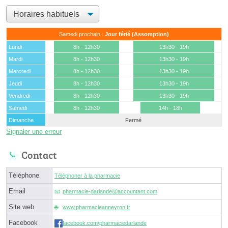
Samedi prochain :
Jour férié (Assomption)
Lundi
8h - 12h30
13h30 - 19h
Mardi
8h - 12h30
13h30 - 19h
Mercredi
8h - 12h30
13h30 - 19h
Jeudi
8h - 12h30
13h30 - 19h
Vendredi
8h - 12h30
13h30 - 19h
Samedi
8h - 12h30
14h - 18h
Dimanche
Fermé
Signaler une erreur
Contact
Téléphone
Téléphoner à la pharmacie
Email
pharmacie-darlandeⓐaccountant.com
Site web
www.pharmacieanneyron.fr
Facebook
facebook.com/pharmaciedarlande